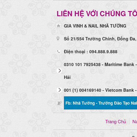
LIÊN HỆ VỚI CHÚNG TÔ
GIA VINH & NAIL NHÃ TƯỜNG
Số 21/554 Trường Chinh, Đống Đa,
Điện thoại : 094.888.9.888
0310 101 7925438 - Maritime Bank 
Hải
001 (1) 004169140 - Vietcom Bank -
Fb: Nhã Tường - Trường Đào Tạo Na
Trang Chủ
Na