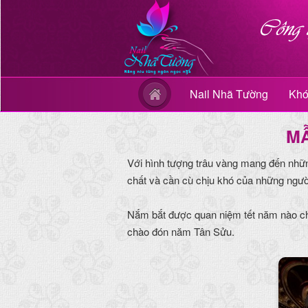
Nail Nhã Tường
Khó
MẪ
Với hình tượng trâu vàng mang đến những 
chất và cần cù chịu khó của những ngườ
Nắm bắt được quan niệm tết năm nào ch
chào đón năm Tân Sửu.