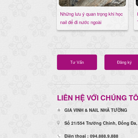
Những lưu ý quan trọng khi học
nail để đi nước ngoài
Tư Vấn
Đăng ký
LIÊN HỆ VỚI CHÚNG TÔ
GIA VINH & NAIL NHÃ TƯỜNG
Số 21/554 Trường Chinh, Đống Đa,
Điện thoại : 094.888.9.888