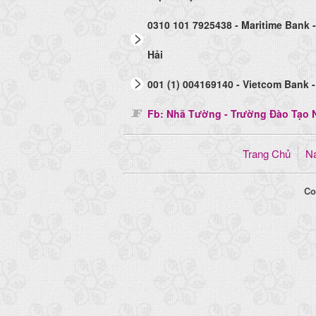
0310 101 7925438 - Maritime Bank 
Hải
001 (1) 004169140 - Vietcom Bank -
Fb: Nhã Tường - Trường Đào Tạo N
Trang Chủ
Na
Co